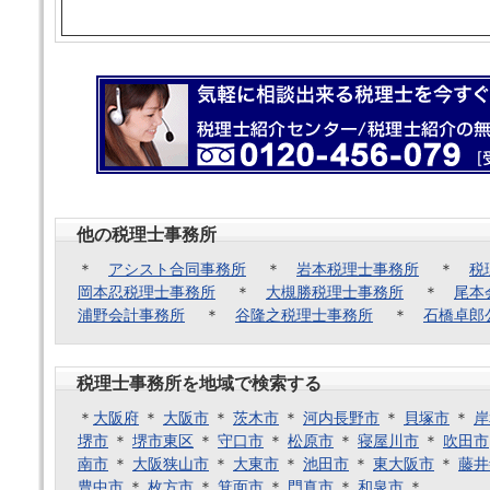
他の税理士事務所
＊
アシスト合同事務所
＊
岩本税理士事務所
＊
税
岡本忍税理士事務所
＊
大槻勝税理士事務所
＊
尾本
浦野会計事務所
＊
谷隆之税理士事務所
＊
石橋卓郎
税理士事務所を地域で検索する
＊
大阪府
＊
大阪市
＊
茨木市
＊
河内長野市
＊
貝塚市
＊
岸
堺市
＊
堺市東区
＊
守口市
＊
松原市
＊
寝屋川市
＊
吹田市
南市
＊
大阪狭山市
＊
大東市
＊
池田市
＊
東大阪市
＊
藤井
豊中市
＊
枚方市
＊
箕面市
＊
門真市
＊
和泉市
＊