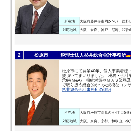
所在地
大阪府藤井寺市岡2-7-67 西野
対応地域
大阪、奈良、神戸、尼崎、和歌
2
松原市
税理士法人杉井総合会計事務所
松原市にて開業40年、個人事業者様
援頂いてまいりました。 税務・会計
承継(M&A)・相続対策やＭＡＳ業
で取り扱う総合的かつ大規模なコンサ
杉井総合会計事務所の詳細
所在地
大阪府松原市高見の里4丁目5番3
対応地域
大阪、奈良、京都、和歌山、神