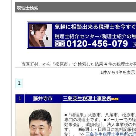
税理士検索
市区町村」から「松原市」で 検索した結果
4
件の税理士が
1件から4件を
1
1
藤井寺市
三島英生税理士事務所
■『経理果』大阪市、八尾市、松原市
専門の税理士です。 ■メーカーでの
効果会計、減損会計、法人事業税の
す。 ■毎週土・日曜日に無料記帳
制）。 >>
三島英生税理士事務所の