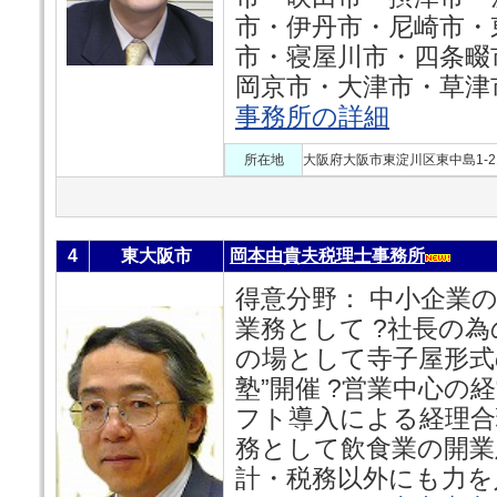
市・伊丹市・尼崎市・
市・寝屋川市・四条畷
岡京市・大津市・草津市
事務所の詳細
所在地
大阪府大阪市東淀川区東中島1-21
4
東大阪市
岡本由貴夫税理士事務所
得意分野： 中小企業
業務として ?社長の
の場として寺子屋形式
塾”開催 ?営業中心の
フト導入による経理合
務として飲食業の開業
計・税務以外にも力を