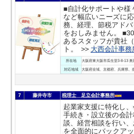
■自計化サポートや様
など幅広いニーズに応
務、経理、節税アドバ
をおしみません。 ■
あるスタッフが貴社（
ト。 >>
大西会計事務
所在地
大阪府東大阪市瓜生堂3-8-13 
対応地域
大阪府全域、京都府、兵庫県、
7
藤井寺市
税理士 足立会計事務所
起業家支援に特化し、
手続き・設立後の会計
談、経営相談を行い、
を全面的にバックア