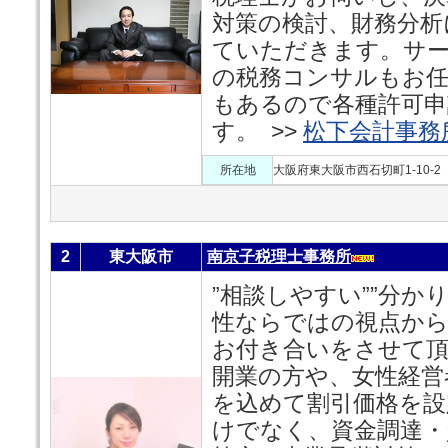
対策の検討、財務分析
ていただきます。サー
の税務コンサルもお任
もあるので各種許可申
す。 >>
松下会計事務
所在地
大阪府東大阪市西石切町1-10-2
2
東大阪市
南京子税理士事務所
”相談しやすい””分か
性ならではの視点か
お付き合いをさせて
開業の方や、女性経営
を込めて割引価格を設
けでなく、資金調達・