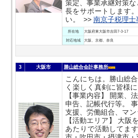
策定、事業承継対策な
長をサポートします
い。 >>
南京子税理士
所在地
大阪府東大阪市吉田7-3-17
対応地域
大阪、京都、奈良
3
大阪市
勝山総合会計事務所
こんにちは。勝山総合
く楽しく真剣に皆様
【事業内容】 開業、
申告、記帳代行等。 
支援、労働組合、マン
【活動エリア】 大阪
あたりで活動してます
市・吹田市・摂津市・