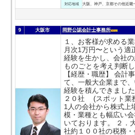
大阪、神戸、京都その他近畿
対応地域
9
大阪市
岡野公認会計士事務所
１、お客様が求める業
月次1万円〜という適
経験を生かし、会社の
ものごとを考え判断し
【経歴・職歴】 会計
て、一般大企業まで、
経験を積んできました
２０社 (スポット業
1人の会社から株式上
模・業種とも幅広い会
いております。 ２．
社約１００社の税務・