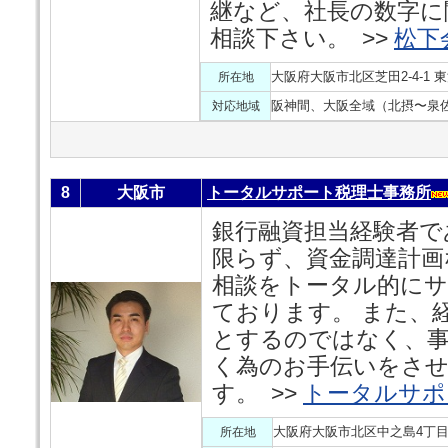
継など、社長の数字に
相談下さい。 >>
松下
大阪府大阪市北区芝田2-4-1
所在地
阪神間、大阪全域（北摂〜泉
対応地域
8
大阪市
トータルサポート税理士事務所
銀行融資担当経験者で
限らず、資金調達計画
相談をトータル的に
ております。 また、
とするのではなく、
く為のお手伝いをさ
す。 >>
トータルサポ
大阪府大阪市北区中之島4丁目2
所在地