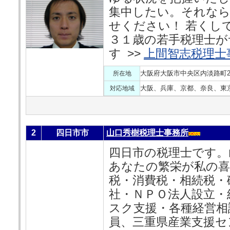
集中したい。それなら
せください！ 若くし
３１歳の若手税理士が
す >>
上間智志税理士
大阪府大阪市中央区内淡路町2-
所在地
大阪、兵庫、京都、奈良、東
対応地域
2
四日市市
山口秀樹税理士事務所
四日市の税理士です。
あなたの繁栄が私の喜
税・消費税・相続税・
社・ＮＰＯ法人設立・
スク支援・各種経営相
員、三重県産業支援セ