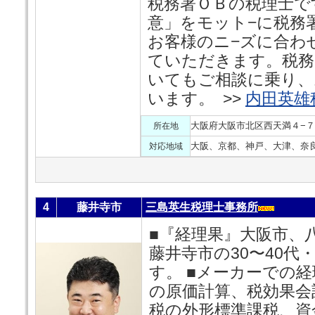
税務署ＯＢの税理士で
意」をモット−に税務
お客様のニ−ズに合わ
ていただきます。税務
いてもご相談に乗り、
います。 >>
内田英雄
大阪府大阪市北区西天満４−７
所在地
大阪、京都、神戸、大津、奈
対応地域
4
藤井寺市
三島英生税理士事務所
■『経理果』大阪市、
藤井寺市の30〜40代
す。 ■メーカーでの
の原価計算、税効果会
税の外形標準課税、資