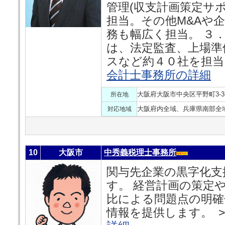
管理(収支計画策定サ
担当。その他M&Aや
務も幅広く担当。 ３
は、法定監査、上場準
スなど約４０社を担当
会計士事務所の詳細
大阪府大阪市中央区平野町3-3
所在地
大阪府内全域、兵庫県南部全
対応地域
10
大阪市
中秀義税理士事務所
関与先企業の黒字化支
す。 経営計画の策定
比による問題点の明確
情報を提供します。 >