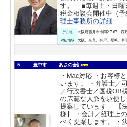
す。 ■毎週土・日曜
税金相談会開催中（予
理士事務所の詳細
大阪府藤井寺市岡2-7-67 西
所在地
大阪、奈良、神戸、尼崎、和
対応地域
5
豊中市
あさの会計
・Mac対応 ・お客
います。 ・弁護士／
／行政書士／国税OB
の広範な人脈を駆使し
提案しています。 【
様】 ・会計／経理上
べく提案します。 ・