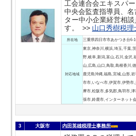
工会連合会エキスパー
中央会監査指導員、名
ター中小企業経営相談
す。 >>
山口秀樹税理
三重県四日市市あかつき台6-10
所在地
東京,神奈川,横浜,埼玉,千葉,茨
野,岐阜,新潟,富山,石川,金沢,
山,広島,山口,鳥取,島根香川,徳
鹿児島沖縄,福島,宮城,山形,岩
対応地域
市市,いなべ市,伊賀市,伊勢市,
摩市,松阪市,多気郡,鳥羽市,
張市,鈴鹿市,インターネット
3
大阪市
内田英雄税理士事務所