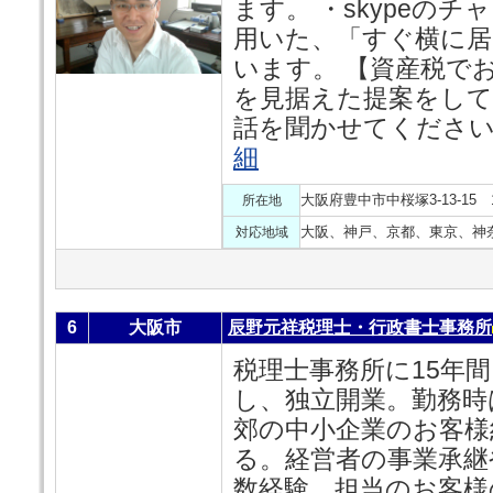
ます。 ・skypeの
用いた、「すぐ横に居
います。 【資産税で
を見据えた提案をして
話を聞かせてください
細
大阪府豊中市中桜塚3-13-15 
所在地
大阪、神戸、京都、東京、神
対応地域
6
大阪市
辰野元祥税理士・行政書士事務所
税理士事務所に15年
し、独立開業。勤務時
郊の中小企業のお客様
る。経営者の事業承継
数経験。担当のお客様