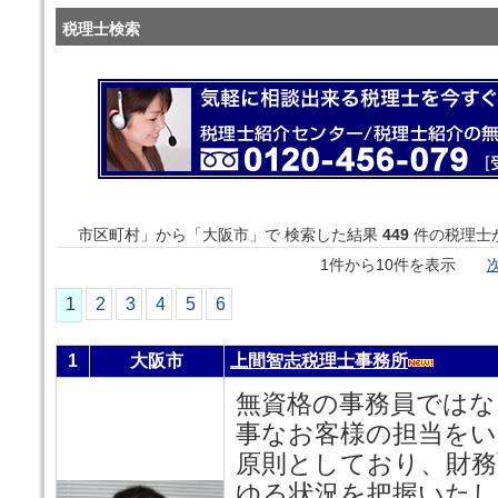
税理士検索
市区町村」から「大阪市」で 検索した結果
449
件の税理士
1件から10件を表示
次
1
2
3
4
5
6
1
大阪市
上間智志税理士事務所
無資格の事務員ではな
事なお客様の担当をい
原則としており、財務
ゆる状況を把握いたし