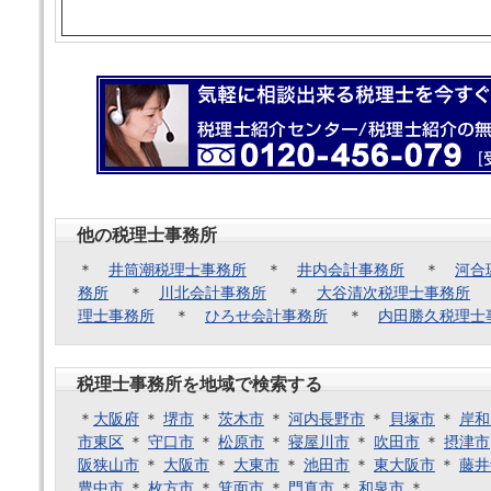
他の税理士事務所
＊
井筒潮税理士事務所
＊
井内会計事務所
＊
河合
務所
＊
川北会計事務所
＊
大谷清次税理士事務所
理士事務所
＊
ひろせ会計事務所
＊
内田勝久税理士
税理士事務所を地域で検索する
＊
大阪府
＊
堺市
＊
茨木市
＊
河内長野市
＊
貝塚市
＊
岸和
市東区
＊
守口市
＊
松原市
＊
寝屋川市
＊
吹田市
＊
摂津市
阪狭山市
＊
大阪市
＊
大東市
＊
池田市
＊
東大阪市
＊
藤井
豊中市
＊
枚方市
＊
箕面市
＊
門真市
＊
和泉市
＊