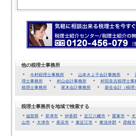
他の税理士事務所
＊
今村税理士事務所
＊
山本きよ子会計事務所
＊
理士事務所
＊
村山会計事務所
＊
村田良吉税理士事
税理士事務所
＊
尾木会計事務所
＊
新生会計（税理
税理士事務所を地域で検索する
＊
滋賀県
＊
草津市
＊
伊香郡
＊
近江八幡市
＊
栗東市
＊
犬
山市
＊
大津市
＊
長浜市
＊
東近江市
＊
東浅井郡
＊
彦根市