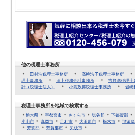
他の税理士事務所
＊
田村浩税理士事務所
＊
高柳浩子税理士事務所
理士事務所
＊
田上税務会計事務所
＊
吉野滋税理士
計（税理士法人）
＊
小島政博税理士事務所
＊
岩崎
税理士事務所を地域で検索する
＊
栃木県
＊
宇都宮市
＊
さくら市
＊
塩谷郡
＊
下都賀郡
＊
小山市
＊
真岡市
＊
足利市
＊
大田原市
＊
栃木市
＊
那須烏
＊
芳賀郡
＊
芳賀郡市
＊
矢板市
＊