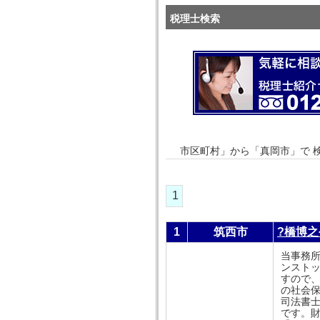
税理士検索
市区町村」から「真岡市」で 
1
1
筑西市
?橋博
当事務
ンスト
すので
の社会保
司法書
です。財