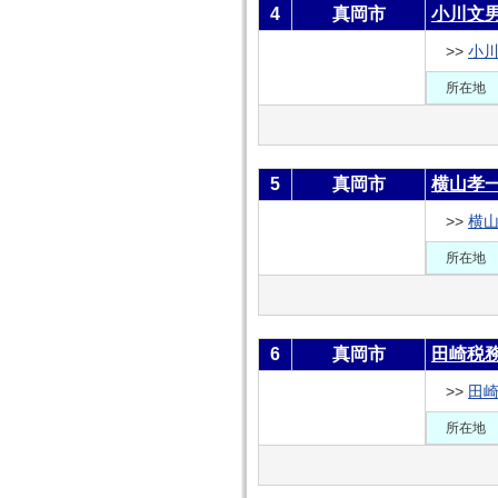
4
真岡市
小川文
>>
小
所在地
5
真岡市
横山孝
>>
横
所在地
6
真岡市
田崎税
>>
田
所在地