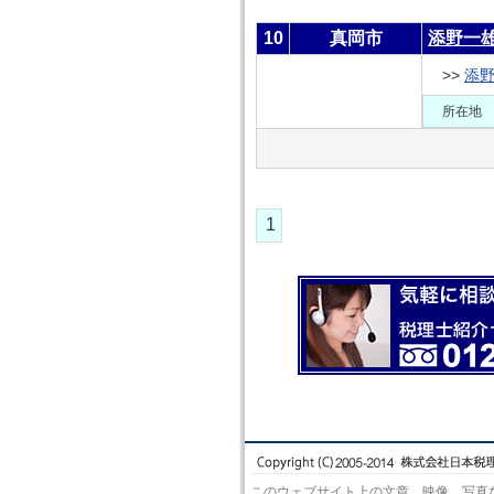
10
真岡市
添野一
>>
添
所在地
1
このウェブサイト上の文章、映像、写真