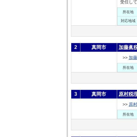
受任して
所在地
対応地域
2
真岡市
加藤眞
>>
加
所在地
3
真岡市
原村税
>>
原
所在地