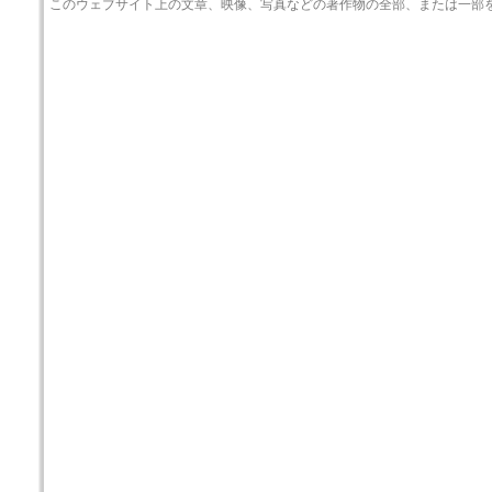
このウェブサイト上の文章、映像、写真などの著作物の全部、または一部