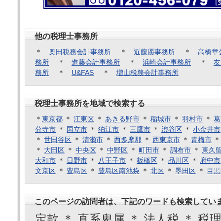
他の税理士事務所
＊
奥田税務会計事務所
＊
近藤愿事務所
＊
高橋章
務所
＊
進藤会計事務所
＊
浜崎会計事務所
＊
友
務所
＊
U&FAS
＊
増山税務会計事務所
税理士事務所を地域で検索する
＊
東京都
＊
江東区
＊
あきる野市
＊
稲城市
＊
羽村市
＊
葛
分寺市
＊
国立市
＊
狛江市
＊
三鷹市
＊
渋谷区
＊
小金井市
＊
世田谷区
＊
清瀬市
＊
西多摩郡
＊
西東京市
＊
青梅市
＊
大田区
＊
中央区
＊
中野区
＊
町田市
＊
調布市
＊
東久
大和市
＊
日野市
＊
八王子市
＊
板橋区
＊
品川区
＊
府中市
文京区
＊
豊島区
＊
豊島区南池袋
＊
北区
＊
墨田区
＊
目黒
このページの訪問者は、下記のワードも検索してい
定款 ＊ 直系卑属 ＊ 法人税 ＊ 税理