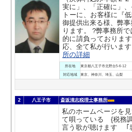
実に」、「正確に」、
トーに、お客様に『低
御提供出来る様、弊事
ります。 ?弊事務所
的に請負っております
応、全て私が行います
所の詳細
所在地
東京都八王子市北野台5-6-12
対応地域
東京、神奈川、埼玉、山梨
2
八王子市
斎坂清志税理士事務所
私のホームページを見
て唄っている {税務
言う歌が聴けます 