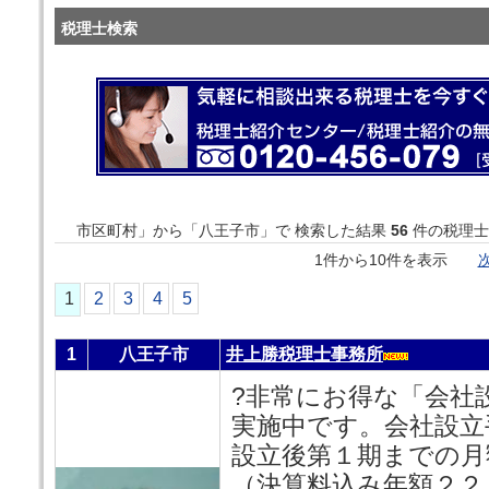
税理士検索
市区町村」から「八王子市」で 検索した結果
56
件の税理士
1件から10件を表示
次
1
2
3
4
5
1
八王子市
井上勝税理士事務所
?非常にお得な「会社
実施中です。会社設立
設立後第１期までの月
（決算料込み年額２２