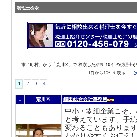
税理士検索
市区町村」から「荒川区」で 検索した結果
46
件の税理士が
1件から10件を表示
次
1
2
3
4
1
荒川区
嶋田総合会計事務所
中小・零細企業こそ、
と考えています。手続
変わることもありま
わかりやすくお伝え