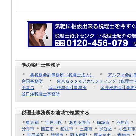
他の税理士事務所
＊
奥税務会計事務所（税理士法人）
＊
アルファ会計
合同事務所
＊
東京Ｇｏｏｄアカウンティング（税理士
美喜男
＊
浜口税務会計事務所
＊
金井税務会計事務
谷口洋税理士事務所
税理士事務所を地域で検索する
＊
東京都
＊
江戸川区
＊
あきる野市
＊
稲城市
＊
羽村市
＊
分寺市
＊
国立市
＊
狛江市
＊
三鷹市
＊
渋谷区
＊
小金井市
＊
世田谷区
＊
清瀬市
＊
西多摩郡
＊
西東京市
＊
青梅市