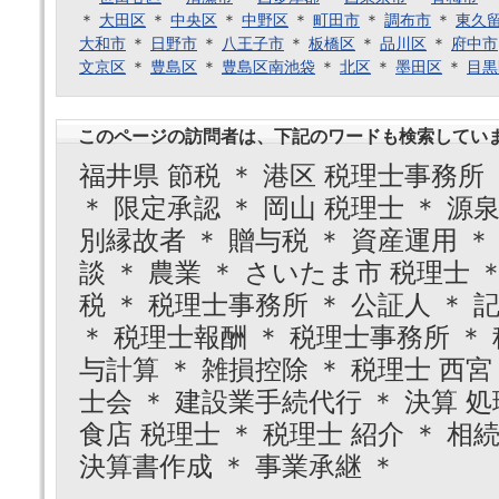
＊
大田区
＊
中央区
＊
中野区
＊
町田市
＊
調布市
＊
東久
大和市
＊
日野市
＊
八王子市
＊
板橋区
＊
品川区
＊
府中市
文京区
＊
豊島区
＊
豊島区南池袋
＊
北区
＊
墨田区
＊
目黒
このページの訪問者は、下記のワードも検索してい
福井県 節税 ＊ 港区 税理士事務所 
＊ 限定承認 ＊ 岡山 税理士 ＊ 源泉
別縁故者 ＊ 贈与税 ＊ 資産運用 ＊
談 ＊ 農業 ＊ さいたま市 税理士 
税 ＊ 税理士事務所 ＊ 公証人 ＊ 
＊ 税理士報酬 ＊ 税理士事務所 ＊ 
与計算 ＊ 雑損控除 ＊ 税理士 西宮
士会 ＊ 建設業手続代行 ＊ 決算 処理
食店 税理士 ＊ 税理士 紹介 ＊ 
決算書作成 ＊ 事業承継 ＊