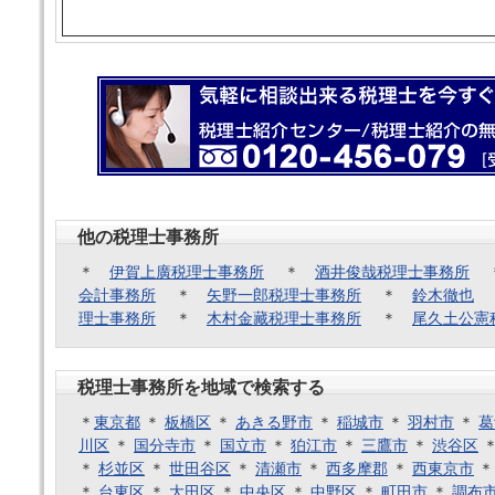
他の税理士事務所
＊
伊賀上廣税理士事務所
＊
酒井俊哉税理士事務所
会計事務所
＊
矢野一郎税理士事務所
＊
鈴木徹也
理士事務所
＊
木村金藏税理士事務所
＊
尾久土公憲
税理士事務所を地域で検索する
＊
東京都
＊
板橋区
＊
あきる野市
＊
稲城市
＊
羽村市
＊
葛
川区
＊
国分寺市
＊
国立市
＊
狛江市
＊
三鷹市
＊
渋谷区
＊
杉並区
＊
世田谷区
＊
清瀬市
＊
西多摩郡
＊
西東京市
＊
台東区
＊
大田区
＊
中央区
＊
中野区
＊
町田市
＊
調布