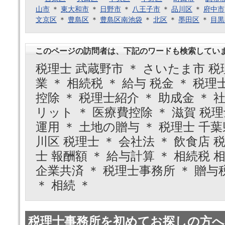
山市
＊
東大和市
＊
日野市
＊
八王子市
＊
品川区
＊
府中市
文京区
＊
豊島区
＊
豊島区南池袋
＊
北区
＊
墨田区
＊
目黒
このページの訪問者は、下記のワードも検索してい
税理士 武蔵野市 ＊ さいたま市 税理
業 ＊ 相続税 ＊ 給与 税金 ＊ 税理
控除 ＊ 税理士紹介 ＊ 助成金 ＊ 
リット ＊ 医療費控除 ＊ 滋賀 税理
運用 ＊ 土地の贈与 ＊ 税理士 千葉
川区 税理士 ＊ 会社法 ＊ 飲食店 税
士 報酬額 ＊ 給与計算 ＊ 相続税 相
企業共済 ＊ 税理士事務所 ＊ 贈与
＊ 相続 ＊
税理士事務所を初めてお探しの方へ