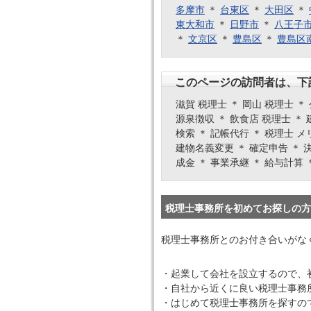
多摩市
＊
台東区
＊
大田区
＊
東大和市
＊
日野市
＊
八王子
＊
文京区
＊
豊島区
＊
豊島区
このページの訪問者は、下
滋賀 税理士 ＊ 岡山 税理士 ＊
源泉徴収 ＊ 飲食店 税理士 ＊ 
検索 ＊ 記帳代行 ＊ 税理士 メ
建物名義変更 ＊ 確定申告 ＊ 決
成金 ＊ 事業承継 ＊ 給与計算 
税理士事務所を初めてお探しの方
税理士事務所とのお付き合いがな
・起業して会社を設立するので、
・自社から近くに良い税理士事務
・はじめて税理士事務所を探すの