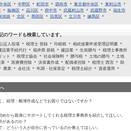
中央区
＊
中野区
＊
町田市
＊
調布市
＊
東京都中央区
＊
東村山市
＊
市
＊
板橋区
＊
品川区
＊
府中市
＊
武蔵村山市
＊
武蔵野市
＊
福生市
南池袋
＊
北区
＊
墨田区
＊
目黒区
＊
立川市
＊
練馬区
＊
記のワードも検索しています。
 公証人役場 ＊ 税理士 登録 ＊ 印紙税 ＊ 相続放棄申述受理証明書 ＊
建設業手続代行 ＊ 福井県 節税 ＊ 建設業 ＊ 生前贈与 ＊ 税理士事務所
リット ＊ 税理士協会 ＊ 社会保険料 ＊ 贈与税 ＊ 土地の贈与 ＊ 土地
算 ＊ 医療費控除 ＊ 決算書作成 ＊ 配偶者控除 ＊ 税理士 西宮 ＊ 助
＊ 農業 ＊ 会社法 ＊ 年調・社保算定 ＊ 税理士紹介 ＊ 資産運用 ＊
へ
く、経理・帳簿作成などでお困りではないですか？
初めから親身にサポートしてくれる税理士事務所を紹介してほしい。
所があるのか？
で、どういう人が自分に合っているのか教えてほしい。