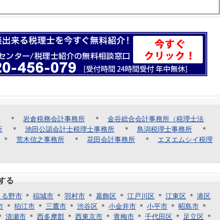
所
＊
岩倉税務会計事務所
＊
金谷総合会計事務所（税理士法
所
＊
池田公認会計士税理士事務所
＊
鳥潟税理士事務所
＊
＊
荒木信之事務所
＊
花田会計事務所
＊
エヌエムシイ税理
する
きる野市
＊
稲城市
＊
羽村市
＊
葛飾区
＊
江戸川区
＊
江東区
＊
港区
市
＊
狛江市
＊
三鷹市
＊
渋谷区
＊
小金井市
＊
小平市
＊
昭島市
＊
＊
清瀬市
＊
西多摩郡
＊
西東京市
＊
青梅市
＊
千代田区
＊
足立区
＊