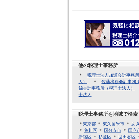
他の税理士事務所
＊
税理士法人加瀬会計事務
人）
＊
佐藤税務会計事務
錦会計事務所（税理士法人）
士法人
税理士事務所を地域で検索
＊
東京都
＊
東久留米市
＊
あ
＊
荒川区
＊
国分寺市
＊
国立
新宿区
＊
杉並区
＊
世田谷区