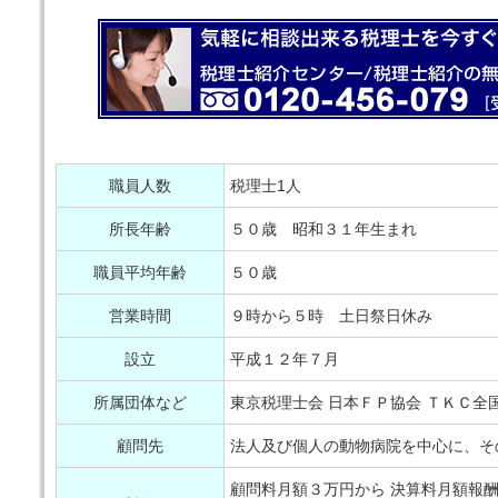
職員人数
税理士1人
所長年齢
５０歳 昭和３１年生まれ
職員平均年齢
５０歳
営業時間
９時から５時 土日祭日休み
設立
平成１２年７月
所属団体など
東京税理士会 日本ＦＰ協会 ＴＫＣ全
顧問先
法人及び個人の動物病院を中心に、そ
顧問料月額３万円から 決算料月額報