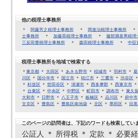
他の税理士事務所
＊
阿藤芳之税理士事務所
＊
岡進治税理士事務所
士事務所
＊
加藤晃税理士事務所
＊
服部満喜男税理
三反田豊税理士事務所
＊
森田税理士事務所
＊
中臣
税理士事務所を地域で検索する
＊
東京都
＊
大田区
＊
あきる野市
＊
稲城市
＊
羽村市
＊
葛
川区
＊
国分寺市
＊
国立市
＊
狛江市
＊
三鷹市
＊
渋谷区
＊
杉並区
＊
世田谷区
＊
清瀬市
＊
西多摩郡
＊
西東京市
＊
台東区
＊
中央区
＊
中野区
＊
町田市
＊
調布市
＊
東久
大和市
＊
日野市
＊
八王子市
＊
板橋区
＊
品川区
＊
府中市
文京区
＊
豊島区
＊
豊島区南池袋
＊
北区
＊
墨田区
＊
目黒
このページの訪問者は、下記のワードも検索してい
公証人 ＊ 所得税 ＊ 定款 ＊ 必要経