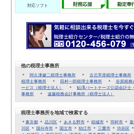
対応ソフト
他の税理士事務所
＊
阿久津健二税理士事務所
＊
古元芳彦税理士事務所
税理士事務所
＊
田村一郎税理士事務所
＊
谷原税務
ービス（税理士法人）
＊
鮎澤パートナーズ公認会計士
事務所
＊
遠藤税務会計事務所（税理士法人）
税理士事務所を地域で検索する
＊
東京都
＊
品川区
＊
あきる野市
＊
稲城市
＊
羽村市
＊
葛
川区
＊
国分寺市
＊
国立市
＊
狛江市
＊
三鷹市
＊
渋谷区