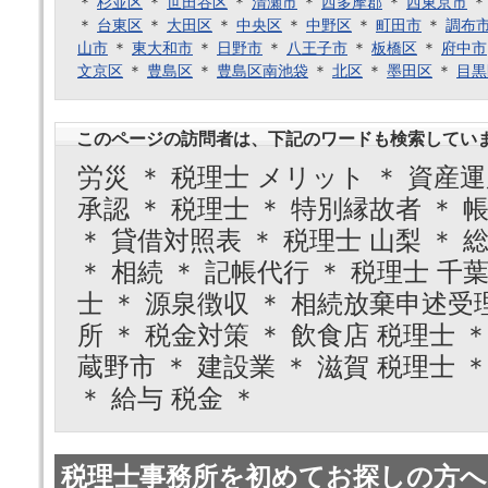
＊
杉並区
＊
世田谷区
＊
清瀬市
＊
西多摩郡
＊
西東京市
＊
台東区
＊
大田区
＊
中央区
＊
中野区
＊
町田市
＊
調布
山市
＊
東大和市
＊
日野市
＊
八王子市
＊
板橋区
＊
府中市
文京区
＊
豊島区
＊
豊島区南池袋
＊
北区
＊
墨田区
＊
目黒
このページの訪問者は、下記のワードも検索してい
労災 ＊ 税理士 メリット ＊ 資産運
承認 ＊ 税理士 ＊ 特別縁故者 ＊ 帳
＊ 貸借対照表 ＊ 税理士 山梨 ＊ 
＊ 相続 ＊ 記帳代行 ＊ 税理士 千
士 ＊ 源泉徴収 ＊ 相続放棄申述受
所 ＊ 税金対策 ＊ 飲食店 税理士 ＊
蔵野市 ＊ 建設業 ＊ 滋賀 税理士 ＊
＊ 給与 税金 ＊
税理士事務所を初めてお探しの方へ