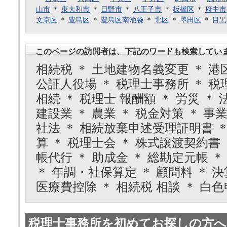
山市
＊
東大和市
＊
日野市
＊
八王子市
＊
板橋区
＊
府中市
文京区
＊
豊島区
＊
豊島区南池袋
＊
北区
＊
墨田区
＊
目黒
このページの訪問者は、下記のワードも検索してい
相続税 ＊ 土地建物名義変更 ＊ 港区
公証人役場 ＊ 税理士事務所 ＊ 税理
相続 ＊ 税理士 報酬額 ＊ 労災 ＊ 
建設業 ＊ 農業 ＊ 税金対策 ＊ 事業
社法 ＊ 相続放棄申述受理証明書 ＊
算 ＊ 税理士会 ＊ 株式譲渡契約書 
帳代行 ＊ 助成金 ＊ 総勘定元帳 ＊
＊ 年調・社保算定 ＊ 顧問料 ＊ 決
医療費控除 ＊ 相続税 相談 ＊ 白色
税理士事務所を初めてお探しの方へ