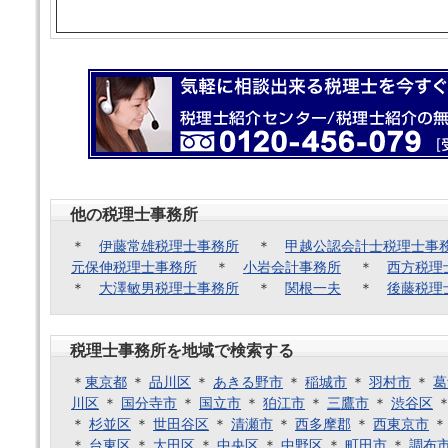
他の税理士事務所
＊
伊藤常雄税理士事務所
＊
甲越公認会計士税理士事
元保伸税理士事務所
＊
小岩会計事務所
＊
西方税理
＊
大澤敏男税理士事務所
＊
関根一夫
＊
後藤税理
税理士事務所を地域で検索する
＊
東京都
＊
品川区
＊
あきる野市
＊
稲城市
＊
羽村市
＊
葛
川区
＊
国分寺市
＊
国立市
＊
狛江市
＊
三鷹市
＊
渋谷区
＊
杉並区
＊
世田谷区
＊
清瀬市
＊
西多摩郡
＊
西東京市
＊
台東区
＊
大田区
＊
中央区
＊
中野区
＊
町田市
＊
調布