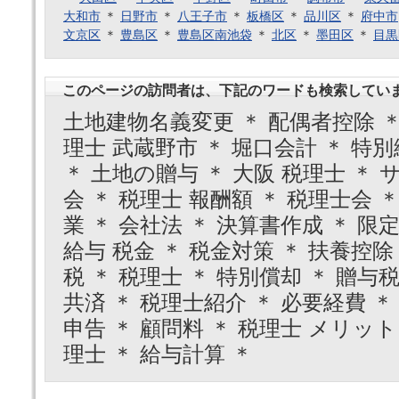
大和市
＊
日野市
＊
八王子市
＊
板橋区
＊
品川区
＊
府中市
文京区
＊
豊島区
＊
豊島区南池袋
＊
北区
＊
墨田区
＊
目黒
このページの訪問者は、下記のワードも検索してい
土地建物名義変更 ＊ 配偶者控除 ＊
理士 武蔵野市 ＊ 堀口会計 ＊ 特別
＊ 土地の贈与 ＊ 大阪 税理士 ＊ 
会 ＊ 税理士 報酬額 ＊ 税理士会 
業 ＊ 会社法 ＊ 決算書作成 ＊ 限定
給与 税金 ＊ 税金対策 ＊ 扶養控除 
税 ＊ 税理士 ＊ 特別償却 ＊ 贈与税
共済 ＊ 税理士紹介 ＊ 必要経費 ＊
申告 ＊ 顧問料 ＊ 税理士 メリット
理士 ＊ 給与計算 ＊