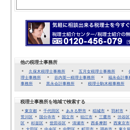
他の税理士事務所
＊
久保木税理士事務所
＊
五月女税理士事務所
＊
理士事務所
＊
谷内英一税理士事務所
＊
福永会計事
事務所
＊
黒永会計事務所
＊
税理士駒木根事務所
税理士事務所を地域で検索する
＊
東京都
＊
千代田区
＊
あきる野市
＊
稲城市
＊
羽村市
＊
荒川区
＊
国分寺市
＊
国立市
＊
狛江市
＊
三鷹市
＊
渋谷区
区
＊
杉並区
＊
世田谷区
＊
清瀬市
＊
西多摩郡
＊
西東京市
＊
大田区
＊
中央区
＊
中野区
＊
町田市
＊
調布市
＊
東久