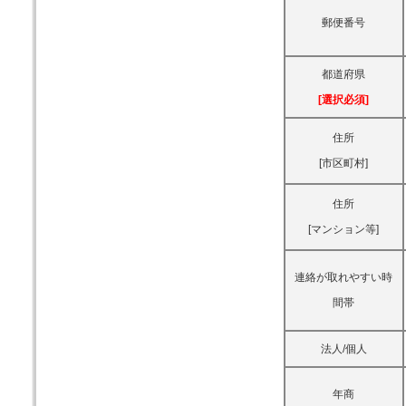
郵便番号
都道府県
[選択必須]
住所
[市区町村]
住所
[マンション等]
連絡が取れやすい時
間帯
法人/個人
年商