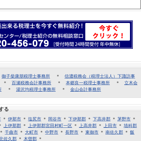
＊
御子柴康朋税理士事務所
＊
信濃税務会（税理士法人）下諏訪事
＊
百瀬税務会計事務所
＊
本郷良一税理士事務所
＊
立木会
所
＊
湯沢均税理士事務所
＊
金山会計事務所
する
市
＊
伊那市
＊
塩尻市
＊
岡谷市
＊
下伊那郡
＊
下高井郡
＊
茅野市
＊
＊
上伊那郡
＊
上伊那郡宮田村町一区
＊
上高井郡
＊
上田市
＊
埴科郡
＊
千曲市
＊
大町市
＊
中野市
＊
長野市
＊
東御市
＊
南佐久郡
＊
飯
北佐久郡
＊
木曽郡
＊