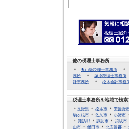
他の税理士事務所
＊
丸山徹税理士事務所
務所
＊
塚原税理士事務所
計事務所
＊
松木会計事務
税理士事務所を地域で検索
＊
長野県
＊
松本市
＊
安曇野
駒ヶ根市
＊
佐久市
＊
小諸市
＊
諏訪郡
＊
諏訪市
＊
須坂市
山市
＊
飯田市
＊
北安曇郡
＊