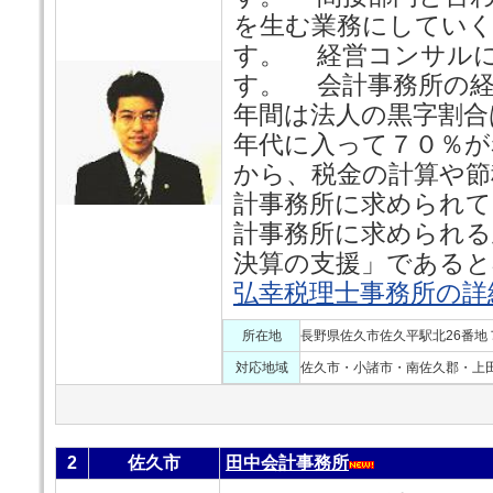
を生む業務にしてい
す。 経営コンサル
す。 会計事務所の経
年間は法人の黒字割合
年代に入って７０％
から、税金の計算や節
計事務所に求められ
計事務所に求められる
決算の支援」であると
弘幸税理士事務所の詳
所在地
長野県佐久市佐久平駅北26番地７
対応地域
佐久市・小諸市・南佐久郡・上
2
佐久市
田中会計事務所