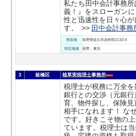
私たち田中会計事務所
義！』をスローガンに
性と迅速性を日々心が
す。 >>
田中会計事務
所在地
長野県佐久市岩村田2133-4
対応地域
長野、東京
3
板橋区
植草実税理士事務所
税理士が税務に万全を
銀行との交渉（元銀行
育、物件探し、保険見
相手になれます！ な
です。好きこそ物の上
ています。税理士は当
級、宅建の資格も取得