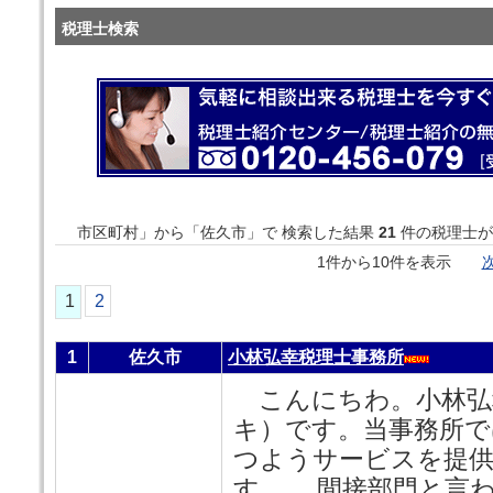
税理士検索
市区町村」から「佐久市」で 検索した結果
21
件の税理士が
1件から10件を表示
次
1
2
1
佐久市
小林弘幸税理士事務所
こんにちわ。小林弘
キ）です。当事務所で
つようサービスを提
す。 間接部門と言