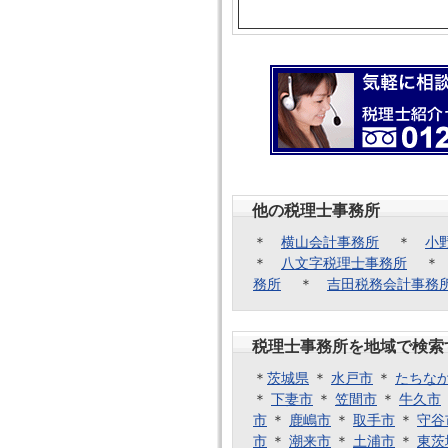
他の税理士事務所
＊
横山会計事務所
＊
小
＊
八文字税理士事務所
務所
＊
吉田税務会計事務
税理士事務所を地域で検索
＊
茨城県
＊
水戸市
＊
たちな
＊
下妻市
＊
笠間市
＊
牛久市
市
＊
鹿嶋市
＊
取手市
＊
守谷
市
＊
潮来市
＊
土浦市
＊
東茨