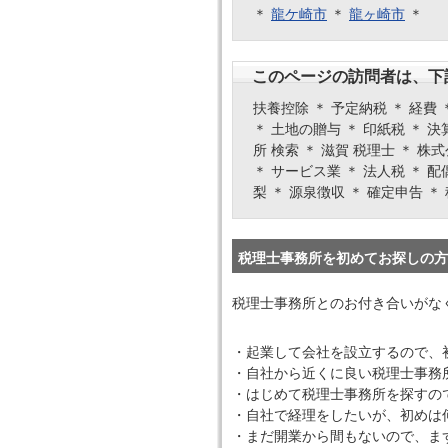
＊
龍ケ崎市
＊
龍ヶ崎市
＊
このページの訪問者は、下
扶養控除 ＊ 予定納税 ＊ 経費 
＊ 土地の贈与 ＊ 印紙税 ＊ 決
所 検索 ＊ 滋賀 税理士 ＊ 株
＊ サービス業 ＊ 法人税 ＊ 配
梨 ＊ 源泉徴収 ＊ 確定申告 ＊
税理士事務所を初めてお探しの方
税理士事務所とのお付き合いがな
・起業して会社を設立するので、
・自社から近くに良い税理士事務
・はじめて税理士事務所を探すの
・自社で経理をしたいが、初めは
・まだ開業から間もないので、ま