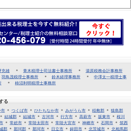
野充雄
＊
青木税理士司法書士事務所
＊
湯原税務会計事務所
＊
羽鳥茂税理士事務所
＊
鈴木経理事務所
＊
中澤太一税理士事
所
＊
柿沼利明税理士事務所
する
か市
＊
つくば市
＊
ひたちなか市
＊
みがうら市
＊
稲敷郡
＊
猿島郡
＊
結城郡
＊
結城市
＊
古河市
＊
行方市
＊
高萩市
＊
坂東市
＊
桜川
市
＊
常総市
＊
常陸太田市
＊
常陸大宮市
＊
神栖市
＊
石岡市
＊
筑西
城郡
＊
那珂郡
＊
那珂市
＊
日立市
＊
鉾田市
＊
北茨城市
＊
北相馬郡