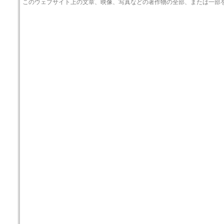
このウェブサイト上の文章、映像、写真などの著作物の全部、または一部