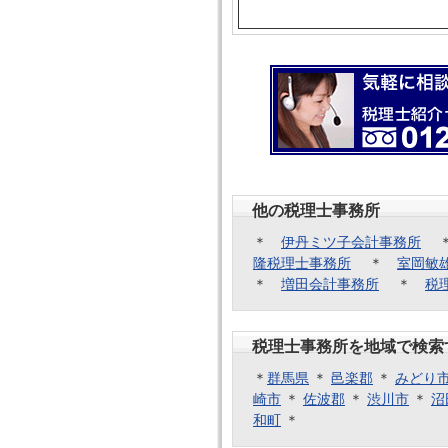
他の税理士事務所
＊
伊丹ミツ子会計事務所
隆税理士事務所
＊
室岡敏
＊
増田会計事務所
＊
税
税理士事務所を地域で検索
＊
群馬県
＊
邑楽郡
＊
みどり
崎市
＊
佐波郡
＊
渋川市
＊
沼
和町
＊