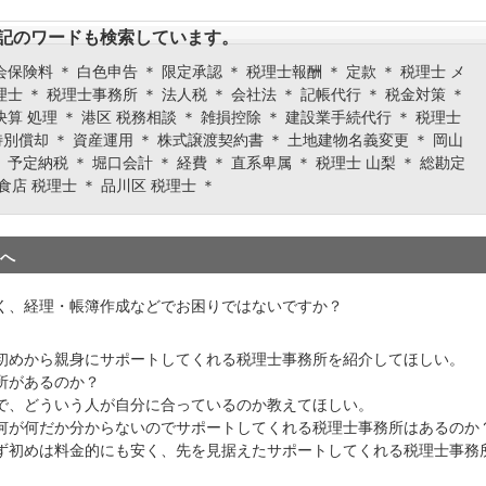
記のワードも検索しています。
会保険料 ＊ 白色申告 ＊ 限定承認 ＊ 税理士報酬 ＊ 定款 ＊ 税理士 メ
理士 ＊ 税理士事務所 ＊ 法人税 ＊ 会社法 ＊ 記帳代行 ＊ 税金対策 ＊
決算 処理 ＊ 港区 税務相談 ＊ 雑損控除 ＊ 建設業手続代行 ＊ 税理士
特別償却 ＊ 資産運用 ＊ 株式譲渡契約書 ＊ 土地建物名義変更 ＊ 岡山
 予定納税 ＊ 堀口会計 ＊ 経費 ＊ 直系卑属 ＊ 税理士 山梨 ＊ 総勘定
飲食店 税理士 ＊ 品川区 税理士 ＊
へ
く、経理・帳簿作成などでお困りではないですか？
初めから親身にサポートしてくれる税理士事務所を紹介してほしい。
所があるのか？
で、どういう人が自分に合っているのか教えてほしい。
何が何だか分からないのでサポートしてくれる税理士事務所はあるのか
ず初めは料金的にも安く、先を見据えたサポートしてくれる税理士事務