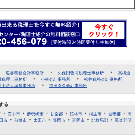
＊
塩谷税務会計事務所
＊
久保田哲司税理士事務所
＊
高橋道
雄税理士事務所
＊
小林会計事務所
＊
松井税務会計事務所
理士法人塚越事務所
＊
福田泰久会計事務所
する
市
＊
安中市
＊
伊勢崎市
＊
甘楽郡
＊
館林市
＊
桐生市
＊
吾妻郡
＊
高
田市
＊
前橋市
＊
太田市
＊
藤岡市
＊
富岡市
＊
北群馬郡
＊
邑楽郡明