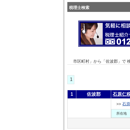
税理士検索
市区町村」から「佐波郡」で 
1
1
佐波郡
石原仁
>>
石
所在地