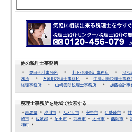
他の税理士事務所
＊
栗田会計事務所
＊
山下税務会計事務所
＊
渋沢
務所
＊
石原明税理士事務所
＊
中澤明美税理士事務
経理事務所
＊
山崎善朗税理士事務所
＊
加藤会計事
税理士事務所を地域で検索する
＊
群馬県
＊
渋川市
＊
みどり市
＊
安中市
＊
伊勢崎市
＊
甘
崎市
＊
佐波郡
＊
沼田市
＊
前橋市
＊
太田市
＊
藤岡市
＊
和町
＊