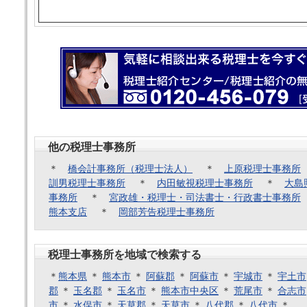
他の税理士事務所
＊
橋会計事務所（税理士法人）
＊
上原税理士事務所
訓男税理士事務所
＊
内田敏視税理士事務所
＊
大島
事務所
＊
宮政雄・税理士・司法書士・行政書士事務所
熊本支店
＊
岡部芳告税理士事務所
税理士事務所を地域で検索する
＊
熊本県
＊
熊本市
＊
阿蘇郡
＊
阿蘇市
＊
宇城市
＊
宇土市
郡
＊
玉名郡
＊
玉名市
＊
熊本市中央区
＊
荒尾市
＊
合志市
市
＊
水俣市
＊
天草郡
＊
天草市
＊
八代郡
＊
八代市
＊