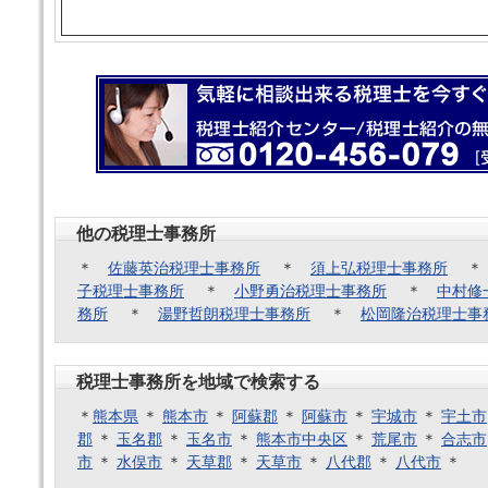
他の税理士事務所
＊
佐藤英治税理士事務所
＊
須上弘税理士事務所
子税理士事務所
＊
小野勇治税理士事務所
＊
中村修
務所
＊
湯野哲朗税理士事務所
＊
松岡隆治税理士事
税理士事務所を地域で検索する
＊
熊本県
＊
熊本市
＊
阿蘇郡
＊
阿蘇市
＊
宇城市
＊
宇土市
郡
＊
玉名郡
＊
玉名市
＊
熊本市中央区
＊
荒尾市
＊
合志市
市
＊
水俣市
＊
天草郡
＊
天草市
＊
八代郡
＊
八代市
＊