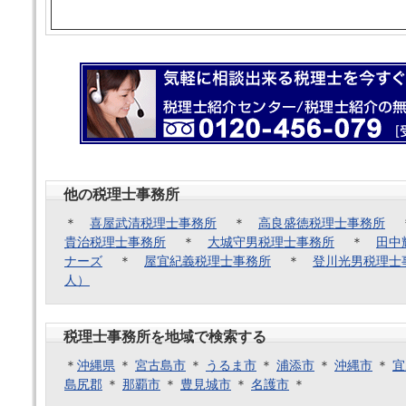
他の税理士事務所
＊
喜屋武清税理士事務所
＊
高良盛徳税理士事務所
貴治税理士事務所
＊
大城守男税理士事務所
＊
田中
ナーズ
＊
屋宜紀義税理士事務所
＊
登川光男税理士
人）
税理士事務所を地域で検索する
＊
沖縄県
＊
宮古島市
＊
うるま市
＊
浦添市
＊
沖縄市
＊
宜
島尻郡
＊
那覇市
＊
豊見城市
＊
名護市
＊