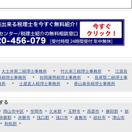
＊
大土井憲二税理士事務所
＊
竹久幸三税理士事務所
＊
江原良
男税理士事務所
＊
杉岡康男税理士事務所
＊
長尾賢二税理士事
務所
＊
土屋直人税理士事務所
＊
香山泰良税理士事務所
する
＊
岡山市中区
＊
笠岡市
＊
久米郡
＊
玉野市
＊
高梁市
＊
勝田郡
＊
新
赤磐郡
＊
赤磐市
＊
浅口郡
＊
浅口市
＊
倉敷市
＊
総社市
＊
津山市
＊
和気郡
＊