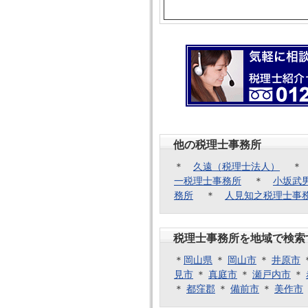
他の税理士事務所
＊
久遠（税理士法人）
一税理士事務所
＊
小坂武
務所
＊
人見知之税理士事
税理士事務所を地域で検索
＊
岡山県
＊
岡山市
＊
井原市
見市
＊
真庭市
＊
瀬戸内市
＊
＊
都窪郡
＊
備前市
＊
美作市