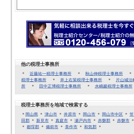
他の税理士事務所
＊
近藤祐一税理士事務所
＊
秋山伸税理士事務所
税理士事務所
＊
井上右策税理士事務所
＊
片山城治
所
＊
田中正博税理士事務所
＊
水嶋巖税理士事務所
税理士事務所を地域で検索する
＊
岡山県
＊
津山市
＊
井原市
＊
岡山市
＊
岡山市中区
＊
笠
田郡
＊
新見市
＊
真庭市
＊
瀬戸内市
＊
赤磐郡
＊
赤磐市
＊
都窪郡
＊
備前市
＊
美作市
＊
和気郡
＊