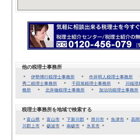
他の税理士事務所
＊
伊勢博行税理士事務所
＊
作井明人税理士事務所
秀二税理士事務所
＊
千田篤税理士事務所
＊
川端澄
務所
＊
北井徹税理士事務所
＊
加治功税理士事務所
税理士事務所を地域で検索する
＊
富山県
＊
富山市
＊
下新川郡
＊
滑川市
＊
魚津市
＊
高岡
川郡上市
＊
砺波市
＊
南砺市
＊
氷見市
＊