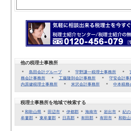
他の税理士事務所
＊
島田会計グループ
＊
宇野謙一税理士事務所
＊
務会計事務所
＊
工藤隆則会計事務所
＊
守安会計事
内原健税理士事務所
＊
米沢会計事務所
＊
中本税務
税理士事務所を地域で検索する
＊
和歌山県
＊
田辺市
＊
伊都郡
＊
海南市
＊
岩出市
＊
紀の
牟婁郡
＊
東牟婁郡
＊
日高郡
＊
有田郡
＊
有田市
＊
和歌山