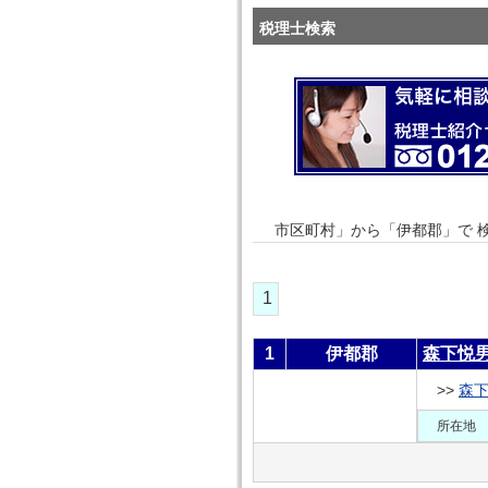
税理士検索
市区町村」から「伊都郡」で 
1
1
伊都郡
森下悦
>>
森
所在地