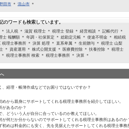
野田市
＊
流山市
＊
記のワードも検索しています。
＊ 法人税 ＊ 滋賀 税理士 ＊ 税理士 登録 ＊ 経営相談 ＊ 記帳代行 ＊
士 報酬額 ＊ 年調・社保算定 ＊ 総勘定元帳 ＊ 使途不明金 ＊ 相続税
 税理士事務所 ＊ 決算 処理 ＊ 直系卑属 ＊ 生前贈与 ＊ 税理士 山梨
理士 ＊ 資産運用 ＊ 株式公開支援 ＊ 医療費控除 ＊ 扶養控除 ＊ 税理士
 ＊ 税理士事務所 検索 ＊ 税理士事務所 ＊ 決算 ＊
へ
く、経理・帳簿作成などでお困りではないですか？
初めから親身にサポートしてくれる税理士事務所を紹介してほしい。
所があるのか？
で、どういう人が自分に合っているのか教えてほしい。
何が何だか分からないのでサポートしてくれる税理士事務所はあるのか
ず初めは料金的にも安く、先を見据えたサポートしてくれる税理士事務