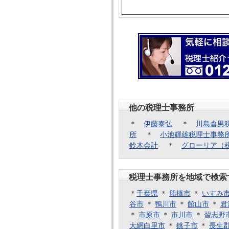
他の税理士事務所
＊
伊藤泰弘
＊
川島倉男
所
＊
小池輝雄税理士事務
鈴木会計
＊
グローリア（
税理士事務所を地域で検索
＊
千葉県
＊
船橋市
＊
いすみ
谷市
＊
鴨川市
＊
館山市
＊
君
＊
市原市
＊
市川市
＊
習志野
大網白里市
＊
銚子市
＊
長生