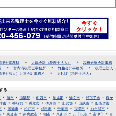
税理士事務所
＊
大嶋会計（税理士法人）
＊
高橋敏則会計事務
所
＊
宮内清税理士事務所
＊
竹脇会計事務所
＊
税理士法人
税理士法人）足達会計事務所
＊
あおば（税理士法人）
する
市
＊
旭市
＊
夷隅郡
＊
印西市
＊
印旛郡
＊
浦安市
＊
我孫子市
＊
鎌ケ
津市
＊
香取郡
＊
香取市
＊
佐倉市
＊
山武郡
＊
山武市
＊
四街道市
市
＊
勝浦市
＊
松戸市
＊
成田市
＊
千葉市
＊
匝瑳市
＊
袖ケ浦市
＊
郡
＊
東金市
＊
南房総市
＊
柏市
＊
八街市
＊
八千代市
＊
富津市
＊
富