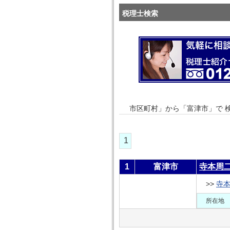
税理士検索
市区町村」から「富津市」で 
1
1
富津市
寺本周
>>
寺
所在地