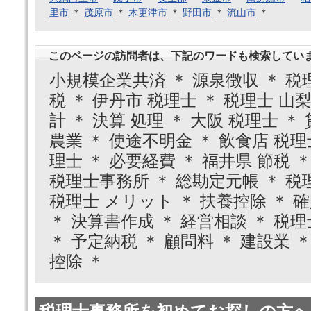
里市
＊
茂原市
＊
木更津市
＊
野田市
＊
流山市
＊
このページの訪問者は、下記のワードも検索してい
小規模企業共済 ＊ 源泉徴収 ＊ 税
税 ＊ 伊丹市 税理士 ＊ 税理士 山梨
計 ＊ 決算 処理 ＊ 大阪 税理士 ＊
農業 ＊ 使途不明金 ＊ 飲食店 税理士
理士 ＊ 必要経費 ＊ 福井県 節税 ＊
税理士事務所 ＊ 総勘定元帳 ＊ 税
税理士 メリット ＊ 扶養控除 ＊ 確
＊ 決算書作成 ＊ 経営相談 ＊ 税理
＊ 予定納税 ＊ 顧問料 ＊ 建設業 
控除 ＊