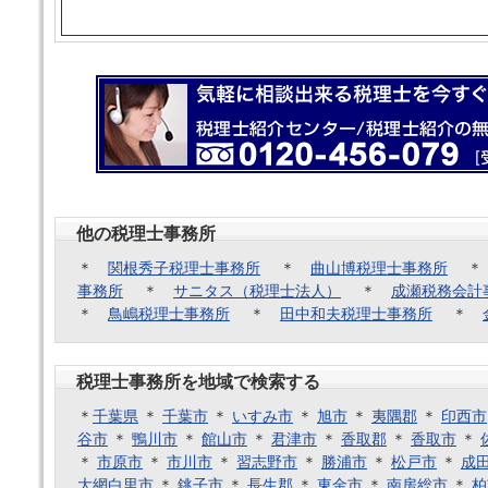
他の税理士事務所
＊
関根秀子税理士事務所
＊
曲山博税理士事務所
事務所
＊
サニタス（税理士法人）
＊
成瀬税務会計
＊
鳥嶋税理士事務所
＊
田中和夫税理士事務所
＊
税理士事務所を地域で検索する
＊
千葉県
＊
千葉市
＊
いすみ市
＊
旭市
＊
夷隅郡
＊
印西市
谷市
＊
鴨川市
＊
館山市
＊
君津市
＊
香取郡
＊
香取市
＊
＊
市原市
＊
市川市
＊
習志野市
＊
勝浦市
＊
松戸市
＊
成
大網白里市
＊
銚子市
＊
長生郡
＊
東金市
＊
南房総市
＊
柏