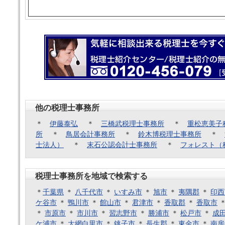
他の税理士事務所
＊
伊藤泰弘
＊
三橋武税理士事務所
＊
重松恵美子
所
＊
鳥居会計事務所
＊
鈴木博税理士事務所
＊
士法人）
＊
末石公認会計士事務所
＊
フォレスト（
税理士事務所を地域で検索する
＊
千葉県
＊
八千代市
＊
いすみ市
＊
旭市
＊
夷隅郡
＊
印西
ケ谷市
＊
鴨川市
＊
館山市
＊
君津市
＊
香取郡
＊
香取市
＊
市原市
＊
市川市
＊
習志野市
＊
勝浦市
＊
松戸市
＊
成
ケ浦市
＊
大網白里市
＊
銚子市
＊
長生郡
＊
東金市
＊
南房