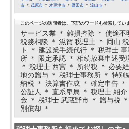
市
＊
茂原市
＊
木更津市
＊
野田市
＊
流山市
＊
このページの訪問者は、下記のワードも検索してい
サービス業 ＊ 雑損控除 ＊ 使途不明
税務相談 ＊ 滋賀 税理士 ＊ 岡山 
ト ＊ 建設業手続代行 ＊ 税理士 事
所 ＊ 限定承認 ＊ 相続放棄申述受
＊ 税理士 西宮 ＊ 所得税 ＊ 必要経
地の贈与 ＊ 税理士事務所 ＊ 特別縁
納税 ＊ 決算書作成 ＊ 確定申告 ＊
公証人 ＊ 直系卑属 ＊ 税理士 紹介 
金 ＊ 税理士 武蔵野市 ＊ 贈与税 
別償却 ＊