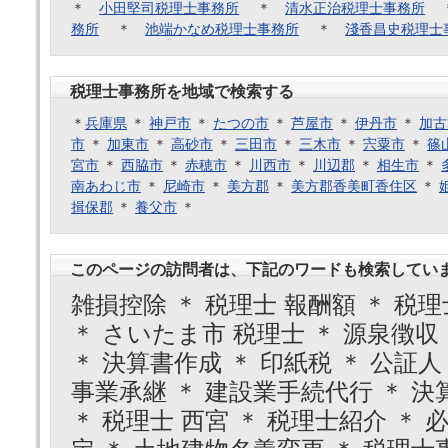
＊
小田堅司税理士事務所
＊
清水正治税理士事務所
務所
＊
池端かなめ税理士事務所
＊
淺香昌史税理士
税理士事務所を地域で検索する
＊
兵庫県
＊
神戸市
＊
たつの市
＊
芦屋市
＊
伊丹市
＊
加古
市
＊
加東市
＊
高砂市
＊
三田市
＊
三木市
＊
宍粟市
＊
篠
宮市
＊
西脇市
＊
赤穂市
＊
川西市
＊
川辺郡
＊
相生市
＊
南あわじ市
＊
尼崎市
＊
美方郡
＊
美方郡香美町香住区
＊
揖保郡
＊
養父市
＊
このページの訪問者は、下記のワードも検索してい
雑損控除 ＊ 税理士 報酬額 ＊ 税理
＊ さいたま市 税理士 ＊ 源泉徴収 
＊ 決算書作成 ＊ 印紙税 ＊ 公証人
事業承継 ＊ 建設業手続代行 ＊ 決算
＊ 税理士 西宮 ＊ 税理士紹介 ＊ 