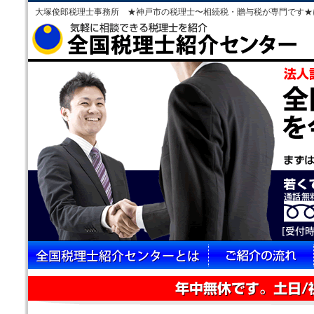
大塚俊郎税理士事務所 ★神戸市の税理士〜相続税・贈与税が専門です★