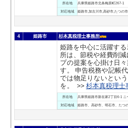
所在地
兵庫県姫路市北条梅原町267-1
対応地域
姫路市,加古川市,高砂市,たつの市
4
姫路市
杉本真税理士事務所
姫路を中心に活躍する
所は、節税や経費削減
プの提案を心掛け日々
す。 申告税務や記帳
では物足りないという
を。 >>
杉本真税理士
所在地
兵庫県姫路市新在家2丁目6‐1 ニ
対応地域
姫路市、高砂市、明石市、たつ