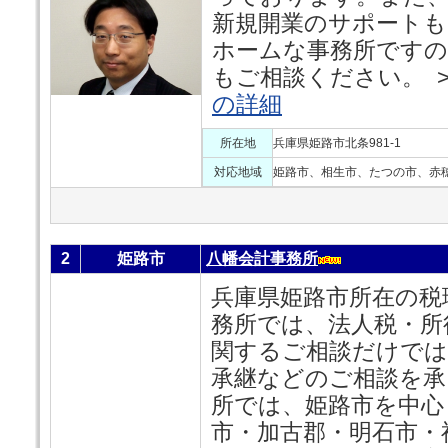
新規開業のサポート
ホームな事務所です
もご相談ください。 >
の詳細
所在地
兵庫県姫路市北条981-1
対応地域
姫路市、相生市、たつの市、赤
2
姫路市
八幡会計事務所
兵庫県姫路市所在の税
務所では、法人税・所
関するご相談だけでは
承継などのご相談を承
所では、姫路市を中心
市・加古郡・明石市・