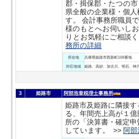
郡・揖保郡・たつの市
県全般の企業様・個人
す。 会計事務所職員
様のもとへお伺いし
りとお気軽にご相談く
務所の詳細
所在地
兵庫県姫路市西新町109番地
対応地域
姫路、高砂、加古川、明石、神
3
姫路市
阿部浩章税理士事務所
姫路市及姫路に隣接す
る、年間売上高が１億
所の「決算書・確定申
しています。 >>
阿部