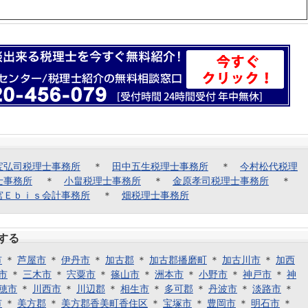
宝弘司税理士事務所
＊
田中五生税理士事務所
＊
今村松代税理
士事務所
＊
小畠税理士事務所
＊
金原孝司税理士事務所
＊
宮Ｅｂｉｓ会計事務所
＊
畑税理士事務所
する
市
＊
芦屋市
＊
伊丹市
＊
加古郡
＊
加古郡播磨町
＊
加古川市
＊
加西
市
＊
三木市
＊
宍粟市
＊
篠山市
＊
洲本市
＊
小野市
＊
神戸市
＊
神
穂市
＊
川西市
＊
川辺郡
＊
相生市
＊
多可郡
＊
丹波市
＊
淡路市
＊
市
＊
美方郡
＊
美方郡香美町香住区
＊
宝塚市
＊
豊岡市
＊
明石市
＊