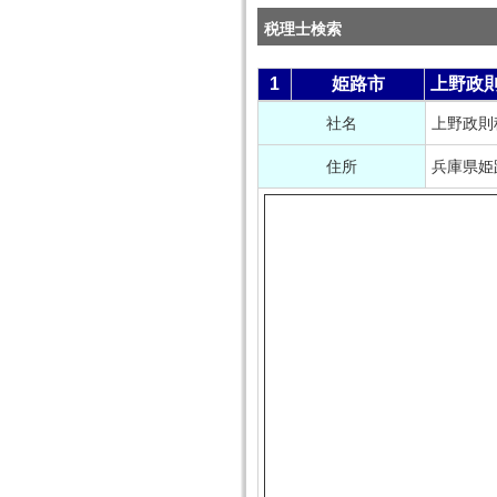
税理士検索
1
姫路市
上野政
社名
上野政則
住所
兵庫県姫