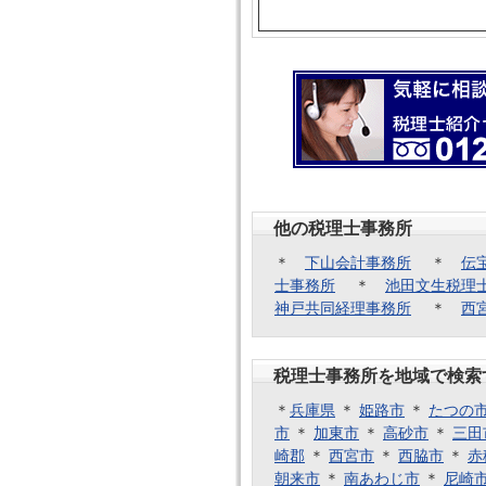
他の税理士事務所
＊
下山会計事務所
＊
伝
士事務所
＊
池田文生税理
神戸共同経理事務所
＊
西
税理士事務所を地域で検索
＊
兵庫県
＊
姫路市
＊
たつの
市
＊
加東市
＊
高砂市
＊
三田
崎郡
＊
西宮市
＊
西脇市
＊
赤
朝来市
＊
南あわじ市
＊
尼崎