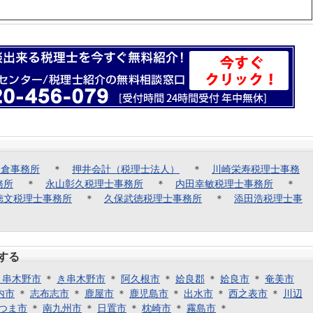
塩倉事務所
＊
押井会計（税理士法人）
＊
川崎栄寿税理士事務
務所
＊
永山彰久税理士事務所
＊
内田幸敏税理士事務所
＊
徳文税理士事務所
＊
久保武徳税理士事務所
＊
添田浩税理士事
する
き串木野市
＊
き串木野市
＊
阿久根市
＊
姶良郡
＊
姶良市
＊
奄美市
内市
＊
志布志市
＊
鹿屋市
＊
鹿児島市
＊
出水市
＊
西之表市
＊
川辺
つま市
＊
南九州市
＊
日置市
＊
枕崎市
＊
霧島市
＊