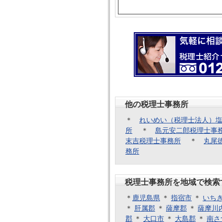
他の税理士事務所
＊
れいめい（税理士法人）
所
＊
島元安二郎税理士事
末吉税理士事務所
＊
丸尾
務所
税理士事務所を地域で検索
＊
鹿児島県
＊
指宿市
＊
いち
＊
肝属郡
＊
薩摩郡
＊
薩摩川
郡
＊
大口市
＊
大島郡
＊
南さ