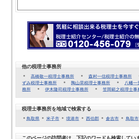
他の税理士事務所
＊
高橋敬一税理士事務所
＊
森村一信税理士事務所
ずみ税理士事務所
＊
陶山晃税理士事務所
＊
八幡一
務所
＊
伊木隆司税理士事務所
＊
笠岡範之税理士事
税理士事務所を地域で検索する
＊
鳥取県
＊
米子市
＊
境港市
＊
西伯郡
＊
倉吉市
＊
鳥取市
このページの訪問者は、下記のワードも検索してい