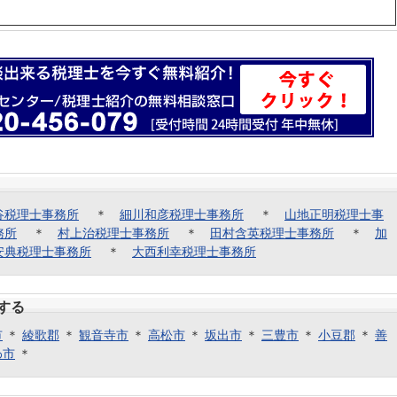
谷税理士事務所
＊
細川和彦税理士事務所
＊
山地正明税理士事
務所
＊
村上治税理士事務所
＊
田村含英税理士事務所
＊
加
安典税理士事務所
＊
大西利幸税理士事務所
する
市
＊
綾歌郡
＊
観音寺市
＊
高松市
＊
坂出市
＊
三豊市
＊
小豆郡
＊
善
わ市
＊