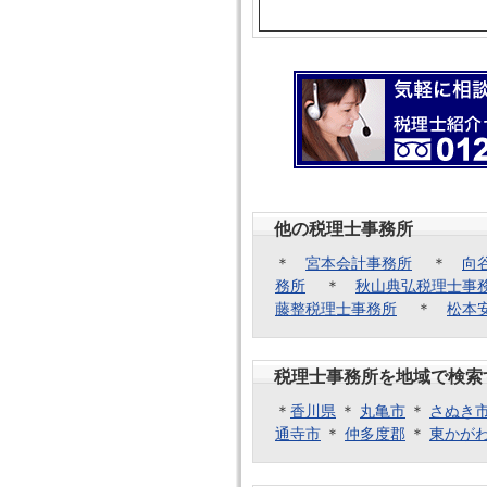
他の税理士事務所
＊
宮本会計事務所
＊
向
務所
＊
秋山典弘税理士事
藤整税理士事務所
＊
松本
税理士事務所を地域で検索
＊
香川県
＊
丸亀市
＊
さぬき
通寺市
＊
仲多度郡
＊
東かが