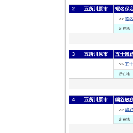
2
五所川原市
蝦名保
>>
蝦
所在地
3
五所川原市
五十嵐
>>
五
所在地
4
五所川原市
嶋谷敏
>>
嶋
所在地