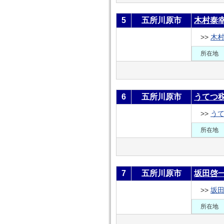
5
五所川原市
木村泰
>>
木
所在地
6
五所川原市
うてつ
>>
う
所在地
7
五所川原市
坂田啓
>>
坂
所在地