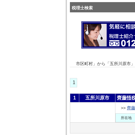
税理士検索
市区町村」から「五所川原市」
1
1
五所川原市
齊藤悟
>>
齊
所在地