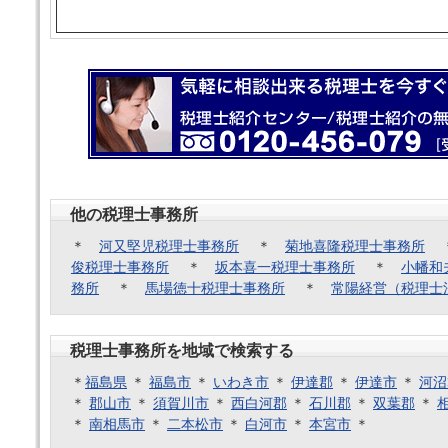
他の税理士事務所
＊
河又堅児税理士事務所
＊
菊地喜隆税理士事務所
俊税理士事務所
＊
坂本喜一税理士事務所
＊
小幡和
務所
＊
馬場徳十税理士事務所
＊
常陽経営（税理士
税理士事務所を地域で検索する
＊
福島県
＊
福島市
＊
いわき市
＊
伊達郡
＊
伊達市
＊
河沼
＊
郡山市
＊
須賀川市
＊
西白河郡
＊
石川郡
＊
双葉郡
＊
＊
南相馬市
＊
二本松市
＊
白河市
＊
本宮市
＊