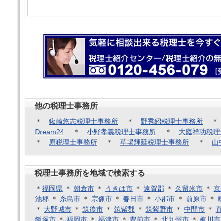
他の税理士事務所
＊
鍬崎悠志税理士事務所
＊
野秀紹税理士事務所
Dream24
＊
小野孝義税理士事務所
＊
大庭祥功税理
＊
原税理士事務所
＊
草場輝延税理士事務所
＊
山
税理士事務所を地域で検索する
＊
福岡県
＊
朝倉市
＊
うきは市
＊
遠賀郡
＊
久留米市
＊
京
池郡
＊
糸島市
＊
宗像市
＊
春日市
＊
小郡市
＊
前原市
＊
＊
大野城市
＊
筑後市
＊
筑紫郡
＊
筑紫野市
＊
中間市
＊
飯塚市
＊
福岡市
＊
福津市
＊
豊前市
＊
北九州市
＊
柳川市