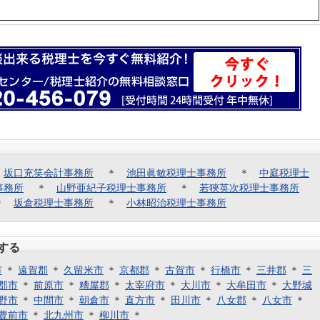
＊
坂口充笑会計事務所
＊
池田眞敏税理士事務所
＊
中庭税理士
事務所
＊
山野亜紀子税理士事務所
＊
若狹英次税理士事務所
＊
坂倉税理士事務所
＊
小林昭治税理士事務所
する
市
＊
遠賀郡
＊
久留米市
＊
京都郡
＊
古賀市
＊
行橋市
＊
三井郡
＊
三
郡市
＊
前原市
＊
糟屋郡
＊
太宰府市
＊
大川市
＊
大牟田市
＊
大野城
野市
＊
中間市
＊
朝倉市
＊
直方市
＊
田川市
＊
八女郡
＊
八女市
＊
豊前市
＊
北九州市
＊
柳川市
＊