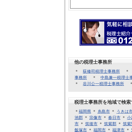
他の税理士事務所
＊
荻修司税理士事務所
事務所
＊
中島兼一税理士
＊
谷川公一税理士事務所
税理士事務所を地域で検索
＊
福岡県
＊
糸島市
＊
うきは
池郡
＊
宗像市
＊
春日市
＊
小
市
＊
筑後市
＊
筑紫郡
＊
筑紫
飯塚市
＊
福岡市
＊
福津市
＊