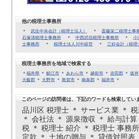
他の税理士事務所
＊
武生中央会計（税理士法人）
＊
斎藤栄二税理士事
石塚清税理士事務所
＊
中西武信税理士事務所
＊
小
士事務所
＊
税理士法人川中経営
＊
三好会計（税理
税理士事務所を地域で検索する
＊
福井県
＊
鯖江市
＊
あわら市
＊
越前市
＊
吉田郡
＊
坂井
大飯郡
＊
大野市
＊
敦賀市
＊
南条郡
＊
福井市
＊
このページの訪問者は、下記のワードも検索してい
品川区 税理士 ＊ サービス業 ＊ 
＊ 会社法 ＊ 源泉徴収 ＊ 給与計算
税 ＊ 税理士 紹介 ＊ 税理士 事務
定款 ＊ 土地の贈与 ＊ 貸借対照表 