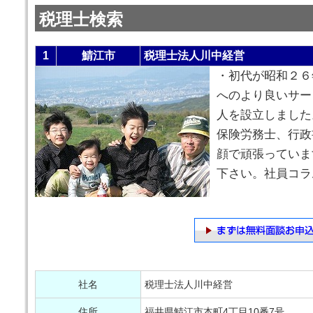
税理士検索
1
鯖江市
税理士法人川中経営
・初代が昭和２６
へのより良いサー
人を設立しました
保険労務士、行政
顔で頑張っていま
下さい。社員コラム
社名
税理士法人川中経営
住所
福井県鯖江市本町4丁目10番7号